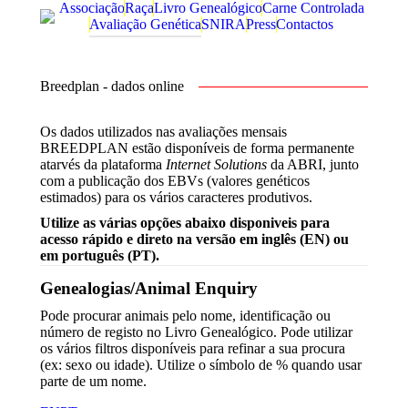
Associação
Raça
Livro Genealógico
Carne Controlada
Avaliação Genética
SNIRA
Press
Contactos
Breedplan - dados online
Os dados utilizados nas avaliações mensais
BREEDPLAN estão disponíveis de forma permanente
atarvés da plataforma
Internet Solutions
da ABRI, junto
com a publicação dos EBVs (valores genéticos
estimados) para os vários caracteres produtivos.
Utilize as várias opções abaixo disponiveis para
acesso rápido e direto na versão em inglês (EN) ou
em português (PT).
Genealogias/Animal Enquiry
Pode procurar animais pelo nome, identificação ou
número de registo no Livro Genealógico. Pode utilizar
os vários filtros disponíveis para refinar a sua procura
(ex: sexo ou idade). Utilize o símbolo de % quando usar
parte de um nome.