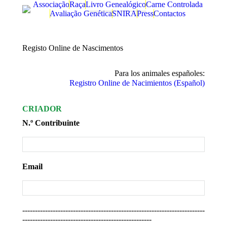
Associação
Raça
Livro Genealógico
Carne Controlada
Avaliação Genética
SNIRA
Press
Contactos
Registo Online de Nascimentos
Para los animales españoles:
Registro Online de Nacimientos (Español)
CRIADOR
N.º Contribuinte
Email
------------------------------------------------------------------------
---------------------------------------------------