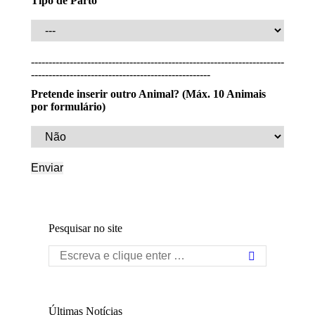
Tipo de Parto
------------------------------------------------------------------------
---------------------------------------------------
Pretende inserir outro Animal? (Máx. 10 Animais
por formulário)
Pesquisar no site
Search:
Últimas Notícias