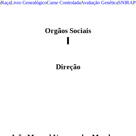
o
Raça
Livro Genealógico
Carne Controlada
Avaliação Genética
SNIRA
P
Orgãos Sociais
Direção