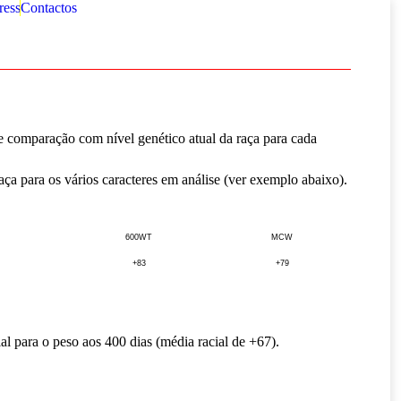
ress
Contactos
e comparação com nível genético atual da raça para cada
a para os vários caracteres em análise (ver exemplo abaixo).
600WT
MCW
+83
+79
l para o peso aos 400 dias (média racial de +67).