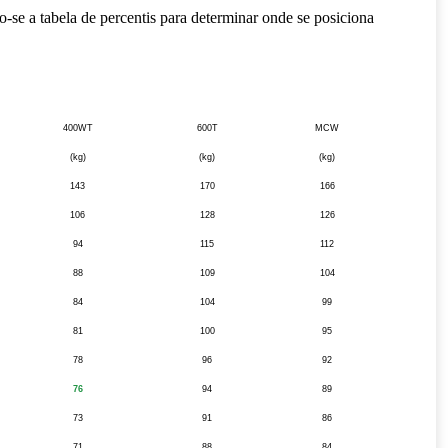
se a tabela de percentis para determinar onde se posiciona
400WT
600T
MCW
(kg)
(kg)
(kg)
143
170
166
106
128
126
94
115
112
88
109
104
84
104
99
81
100
95
78
96
92
76
94
89
73
91
86
71
88
84