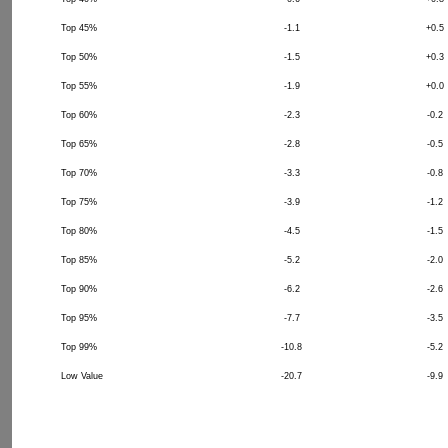
Top 45%
-1.1
+0.5
Top 50%
-1.5
+0.3
Top 55%
-1.9
+0.0
Top 60%
-2.3
-0.2
Top 65%
-2.8
-0.5
Top 70%
-3.3
-0.8
Top 75%
-3.9
-1.2
Top 80%
-4.5
-1.5
Top 85%
-5.2
-2.0
Top 90%
-6.2
-2.6
Top 95%
-7.7
-3.5
Top 99%
-10.8
-5.2
Low Value
-20.7
-9.9