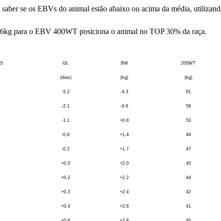
ber se os EBVs do animal estão abaixo ou acima da média, utilizando-
 +76kg para o EBV 400WT posiciona o animal no TOP 30% da raça.
S
GL
BW
200WT
(dias)
(kg)
(kg)
-5.2
-4.3
81
-2.1
-0.6
58
-1.1
+0.8
53
-0.6
+1.4
49
-0.2
+1.7
47
+0.0
+2.0
45
+0.2
+2.2
44
+0.3
+2.4
42
+0.4
+2.6
41
+0.6
+2.8
40