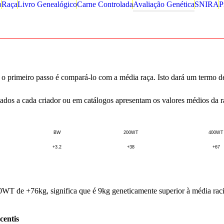
o
Raça
Livro Genealógico
Carne Controlada
Avaliação Genética
SNIRA
P
o primeiro passo é compará-lo com a média raça. Isto dará um termo d
s a cada criador ou em catálogos apresentam os valores médios da raç
BW
200WT
400WT
+3.2
+38
+67
0WT de +76kg, significa que é 9kg geneticamente superior à média racia
centis