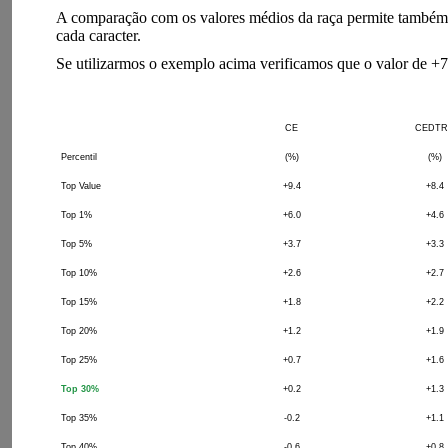
A comparação com os valores médios da raça permite também sa
cada caracter.
Se utilizarmos o exemplo acima verificamos que o valor de
CE
CEDTR
Percentil
(%)
(%)
Top Value
+9.4
+8.4
Top 1%
+6.0
+4.6
Top 5%
+3.7
+3.3
Top 10%
+2.6
+2.7
Top 15%
+1.8
+2.2
Top 20%
+1.2
+1.9
Top 25%
+0.7
+1.6
Top 30%
+0.2
+1.3
Top 35%
-0.2
+1.1
Top 40%
-0.6
+0.8