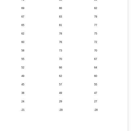
69
86
82
67
83
79
65
81
77
62
78
75
60
76
72
58
73
70
55
70
67
52
66
64
49
62
60
45
57
55
38
49
47
24
29
27
-21
-29
-28