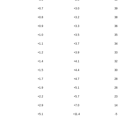
+0.7
+3.0
39
+0.8
+3.2
38
+0.9
+3.3
36
+1.0
+3.5
35
+1.1
+3.7
34
+1.2
+3.9
33
+1.4
+4.1
32
+1.5
+4.4
30
+1.7
+4.7
28
+1.9
+5.1
26
+2.2
+5.7
23
+2.9
+7.0
14
+5.1
+11.4
-5