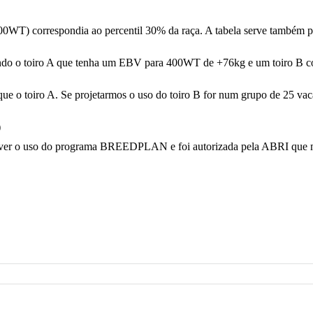
400WT) correspondia ao percentil 30% da raça. A tabela serve também 
izando o toiro A que tenha um EBV para 400WT de +76kg e um toiro B
e o toiro A. Se projetarmos o uso do toiro B for num grupo de 25 vacas
)
over o uso do programa BREEDPLAN e foi autorizada pela ABRI que ma